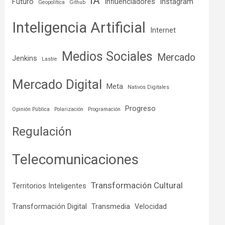
IA
Futuro
Influenciadores
Instagram
Geopolítica
Github
Inteligencia Artificial
Internet
Medios Sociales
Mercado
Jenkins
Lastre
Mercado Digital
Meta
Nativos Digitales
Progreso
Opinión Pública
Polarización
Programación
Regulación
Telecomunicaciones
Transformación Cultural
Territorios Inteligentes
Transformación Digital
Transmedia
Velocidad