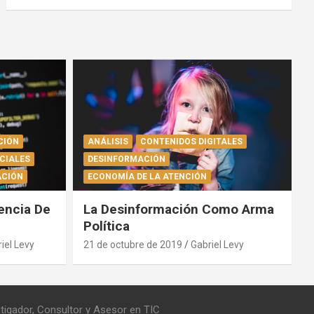
CIÓN
ANÁLISIS
CONTENIDOS DIGITALES
CIALES
DESINFORMACIÓN
CIÓN
ECONOMÍA DE LA ATENCIÓN
encia De
La Desinformación Como Arma
Política
iel Levy
21 de octubre de 2019
Gabriel Levy
stigador, Consultor y Asesor en TIC