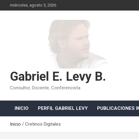
Saltar
miércoles, agosto 5, 2026
al
contenido
Gabriel E. Levy B.
Consultor, Docente, Conferencista
INICIO
PERFIL GABRIEL LEVY
PUBLICACIONES I
Inicio
Cretinos Digitales