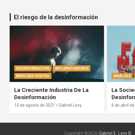
El riesgo de la desinformación
DESINFORMACIÓN
INFLUENCIADORES
MERCADO DIGITAL
ANÁLISIS
La Creciente Industria De La
La Socie
Desinformación
Desinfo
10 de agosto de 2021
Gabriel Levy
6 de abril d
Copyright ©2026
Gabriel E. Levy B.