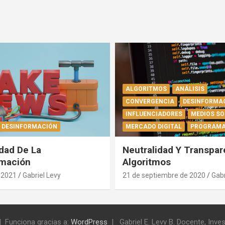
ALGORITMOS
ANÁLISIS
CONVERGENCIA
DESINFORMA
INFLUENCIADORES
MEDIOS SO
DESINFORMACIÓN
MERCADO DIGITAL
PROGRAMA
dad De La
Neutralidad Y Transpar
rmación
Algoritmos
e 2021
Gabriel Levy
21 de septiembre de 2020
Gabr
Funciona gracias a:
WordPress
Gabriel E. Levy B. Docente, Inve