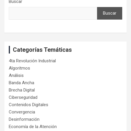
Buscar
o
r
r
I
e
k
a
n
m
Buscar
Categorías Temáticas
4ta Revolución Industrial
Algoritmos
Análisis
Banda Ancha
Brecha Digital
Ciberseguridad
Contenidos Digitales
Convergencia
Desinformación
Economía de la Atención