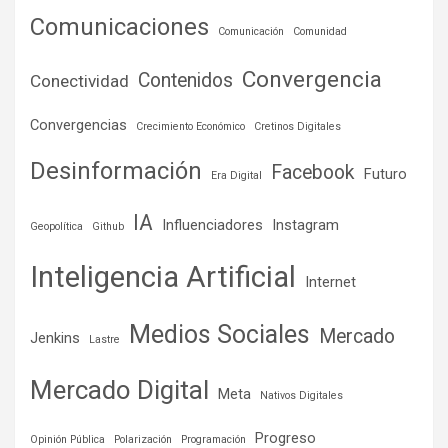
Comunicaciones
Comunicación
Comunidad
Convergencia
Contenidos
Conectividad
Convergencias
Crecimiento Económico
Cretinos Digitales
Desinformación
Facebook
Futuro
Era Digital
IA
Influenciadores
Instagram
Geopolítica
Github
Inteligencia Artificial
Internet
Medios Sociales
Mercado
Jenkins
Lastre
Mercado Digital
Meta
Nativos Digitales
Progreso
Opinión Pública
Polarización
Programación