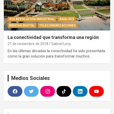
4TA REVOLUCIÓN INDUSTRIAL
ANÁLISIS
BRECHA DIGITAL
TELECOMUNICACIONES
La conectividad que transforma una región
21 de noviembre de 2018
Gabriel Levy
En las últimas décadas la conectividad ha sido presentada
como la gran solución para transformar muchos…
Medios Sociales
F
T
I
T
L
Y
a
w
n
i
i
o
c
i
s
k
n
u
e
t
t
T
k
T
b
t
a
o
e
u
o
e
g
k
d
b